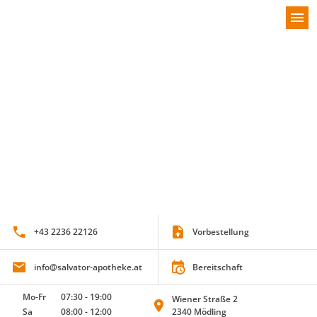
menu
Willkommen bei der Salvator Apotheke M
+43 2236 22126
Vorbestellung
info@salvator-apotheke.at
Bereitschaft
Mo-Fr
07:30
-
19:00
Wiener Straße 2
Sa
08:00
-
12:00
2340 Mödling