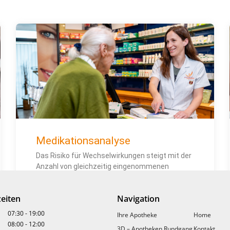
Medikationsanalyse
Das Risiko für Wechselwirkungen steigt mit der
Anzahl von gleichzeitig eingenommenen
Medikamenten und
Nahrungsergänzungsmitteln stark an.
eiten
Navigation
» MEHR LESEN
07:30
-
19:00
Ihre Apotheke
Home
08:00
-
12:00
3D – Apotheken Rundgang
Kontakt